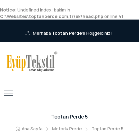
Notice
: Undefined index: bakim in
C:\Websites\toptanperde.com.tr\ek\head.php
on line
41
Merhaba
Toptan Perde
'e Hoşgeldiniz!
Toptan Perde 5
Ana Sayfa
Motorlu Perde
Toptan Perde 5