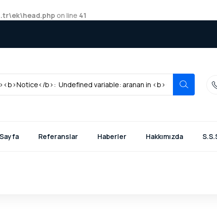
.tr\ek\head.php
on line
41
 Sayfa
Referanslar
Haberler
Hakkımızda
S.S.