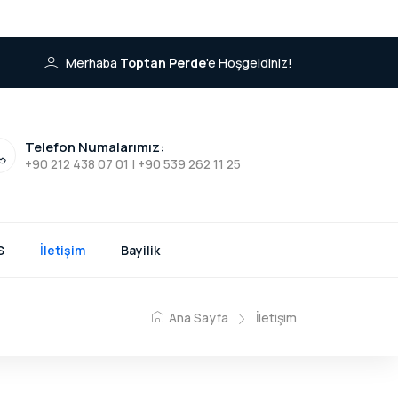
Merhaba
Toptan Perde
'e Hoşgeldiniz!
Telefon Numalarımız:
+90 212 438 07 01 | +90 539 262 11 25
S
İletişim
Bayilik
Ana Sayfa
İletişim